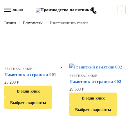
Перейти
Перейти
к
к
МЕНЮ
0
навигации
содержимому
Главная
/
Покупателям
/
Изготовление памятников
Изготовление
памятников
ВЕРТИКАЛЬНЫЕ
Памятник из гранита 001
ВЕРТИКАЛЬНЫЕ
Памятник из гранита 002
25 200
₽
29 300
₽
В один клик
В один клик
Выбрать варианты
Выбрать варианты