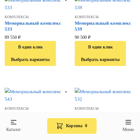
КОМПЛЕКСЫ
КОМПЛЕКСЫ
Мемориальный комплекс
Мемориальный комплекс
533
539
89 550
₽
90 500
₽
В один клик
В один клик
Выбрать варианты
Выбрать варианты
КОМПЛЕКСЫ
КОМПЛЕКСЫ
Мемориальный комплекс
Мемориальный комплекс
543
532
Корзина
0
104 050
₽
106 100
₽
Каталог
Меню
В один клик
В один клик