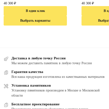
40 300
₽
40 300
₽
В один клик
В о
Выбрать варианты
Выбра
Доставка в любую точку России
Мы можем доставить памятник в любую точку России
Гарантия качества
Вся наша продукция изготовлена из качествынных материалов
Установка памятников
Установку пямятников производим в Москве и Московской
области
Бесплатное проектирование