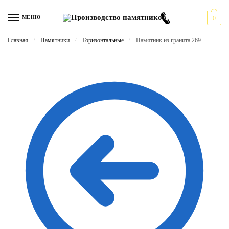
Перейти
Перейти
к
к
МЕНЮ
0
навигации
содержимому
Главная
/
Памятники
/
Горизонтальные
/
Памятник из гранита 269