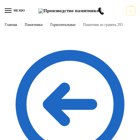
Перейти
Перейти
к
к
МЕНЮ
0
навигации
содержимому
Главная
/
Памятники
/
Горизонтальные
/
Памятник из гранита 295