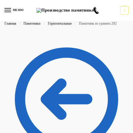
Перейти
Перейти
к
к
МЕНЮ
0
навигации
содержимому
Главная
/
Памятники
/
Горизонтальные
/
Памятник из гранита 292