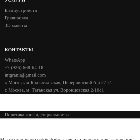
Благоустройств
Гравировка
3D макеты
КОНТАКТЫ
WhatsApp
+7 (926) 668-64-18
intgranit@gmail.com
г. Москва, м.Братиславская, Перервинский б-р 27 к1
г. Москва, м. Таганская ул. Воронцовская 2/10с1
Политика конфиденциальности
Мы используем cookie-файлы для наилучшего представления