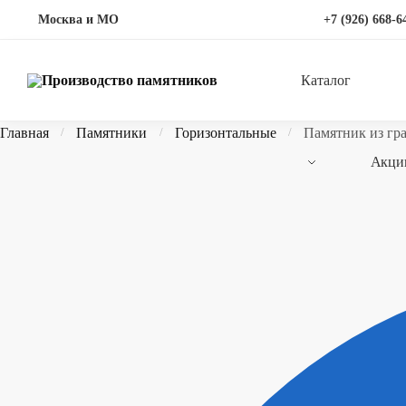
Перейти
Перейти
Москва и МО
+7 (926) 668-6
к
к
навигации
содержимому
Каталог
Главная
Памятники
Горизонтальные
Памятник из гр
/
/
/
Акци