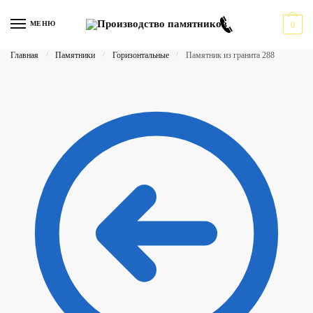
Перейти
Перейти
к
к
МЕНЮ
0
навигации
содержимому
Главная
/
Памятники
/
Горизонтальные
/
Памятник из гранита 288