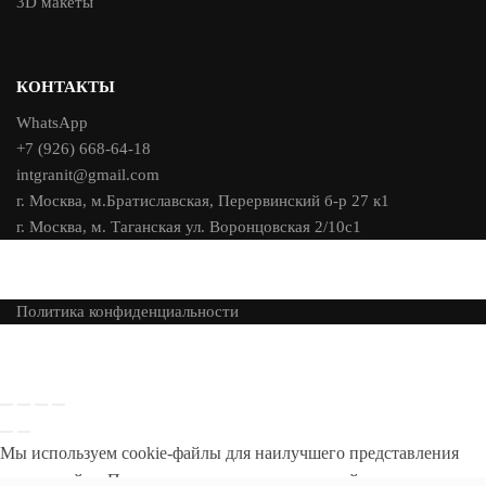
3D макеты
КОНТАКТЫ
WhatsApp
+7 (926) 668-64-18
intgranit@gmail.com
г. Москва, м.Братиславская, Перервинский б-р 27 к1
г. Москва, м. Таганская ул. Воронцовская 2/10с1
Политика конфиденциальности
Мы используем cookie-файлы для наилучшего представления
нашего сайта. Продолжая использовать этот сайт, вы