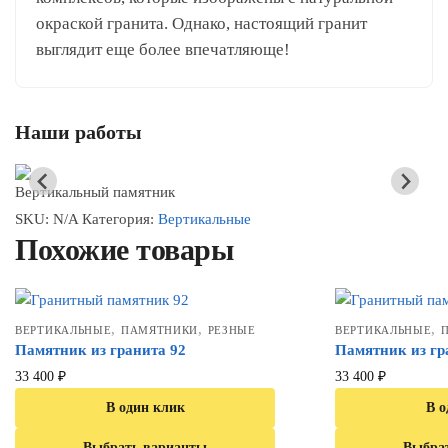
окраской гранита. Однако, настоящий гранит
выглядит еще более впечатляюще!
Наши работы
Вертикальный памятник
SKU:
N/A
Категория:
Вертикальные
Похожие товары
,
,
,
ВЕРТИКАЛЬНЫЕ
ПАМЯТНИКИ
РЕЗНЫЕ
ВЕРТИКАЛЬНЫЕ
Памятник из гранита 92
Памятник из гр
33 400
₽
33 400
₽
В один клик
В о
Выбрать варианты
Выбра