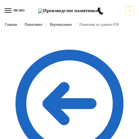
Перейти
Перейти
к
к
МЕНЮ
0
навигации
содержимому
Главная
/
Памятники
/
Вертикальные
/
Памятник из гранита 050