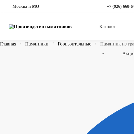
Перейти
Перейти
Москва и МО
+7 (926) 668-6
к
к
навигации
содержимому
Каталог
Главная
Памятники
Горизонтальные
Памятник из гр
/
/
/
Акци