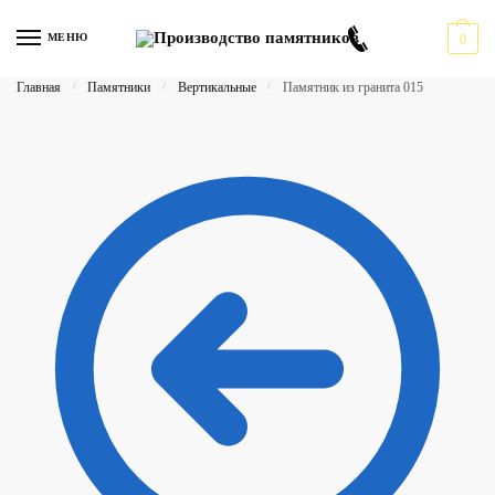
Перейти
Перейти
к
к
МЕНЮ
0
навигации
содержимому
Главная
/
Памятники
/
Вертикальные
/
Памятник из гранита 015