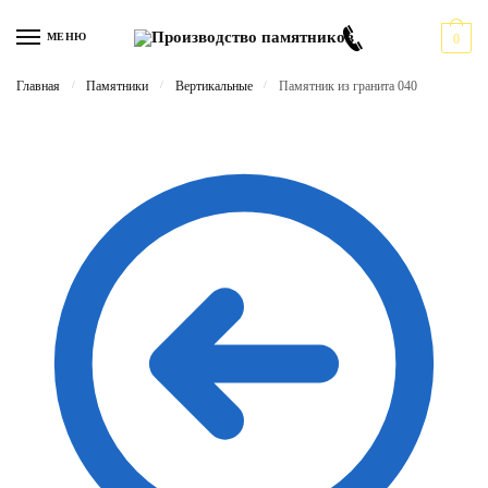
Перейти
Перейти
к
к
МЕНЮ
0
навигации
содержимому
Главная
/
Памятники
/
Вертикальные
/
Памятник из гранита 040