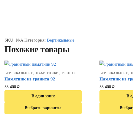
SKU:
N/A
Категория:
Вертикальные
Похожие товары
,
,
,
ВЕРТИКАЛЬНЫЕ
ПАМЯТНИКИ
РЕЗНЫЕ
ВЕРТИКАЛЬНЫЕ
Памятник из гранита 92
Памятник из гр
33 400
₽
33 400
₽
В один клик
В о
Выбрать варианты
Выбра