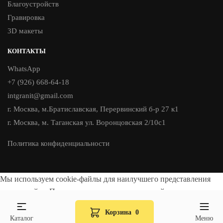
Благоустройств
Гравировка
3D макеты
КОНТАКТЫ
WhatsApp
+7 (926) 668-64-18
intgranit@gmail.com
г. Москва, м.Братиславская, Перервинский б-р 27 к1
г. Москва, м. Таганская ул. Воронцовская 2/10с1
Политика конфиденциальности
Мы используем cookie-файлы для наилучшего представления
нашего сайта. Продолжая использовать этот сайт, вы
соглашаетесь с использованием cookie-файлов.
Корзина
0
Принять
Каталог
Меню