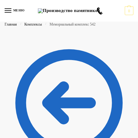
Перейти
Перейти
к
к
МЕНЮ
0
навигации
содержимому
Главная
/
Комплексы
/
Мемориальный комплекс 542