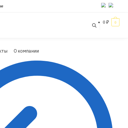
не
0
₽
0
кты
О компании