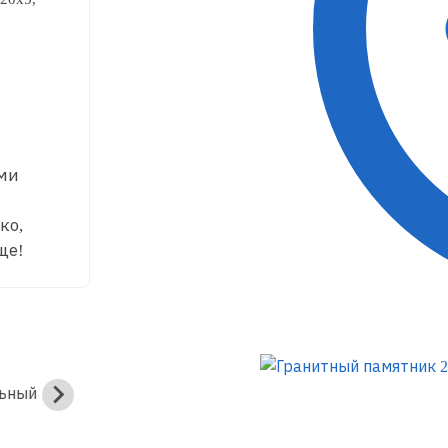
ями
ко,
ще!
ьный
Вертикальный
Вертикальный
памятник
памятник