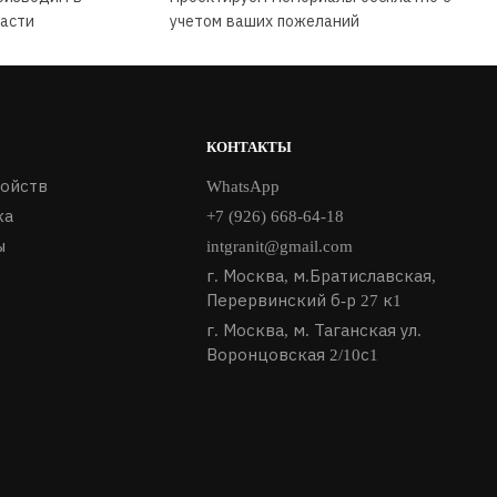
ласти
учетом ваших пожеланий
КОНТАКТЫ
ройств
WhatsApp
ка
+7 (926) 668-64-18
ы
intgranit@gmail.com
г. Москва, м.Братиславская,
Перервинский б-р 27 к1
г. Москва, м. Таганская ул.
Воронцовская 2/10с1