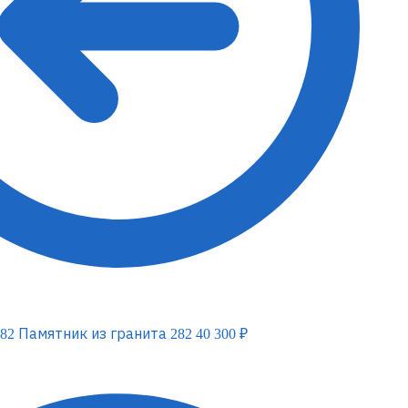
Памятник из гранита 282
40 300
₽
Вертикальный
Вертикальный
Верт
памятник
памятник
памя