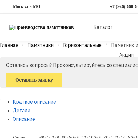
Перейти
Перейти
Москва и МО
+7 (926) 668-6
к
к
навигации
содержимому
Каталог
Главная
Памятники
Горизонтальные
Памятник и
/
/
/
Акции
Остались вопросы? Проконсультируйтесь со специали
Оставить заявку
Краткое описание
Детали
Описание
Стела
60x100x8, 60x80x5, 70x100x5, 80x120x10, 80x1