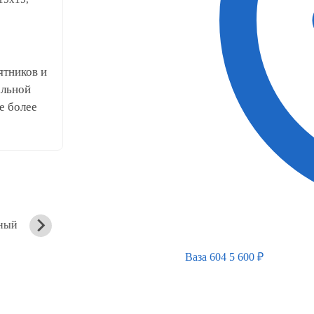
ятников и
альной
е более
ный
Вертикальный
Вертикальный
памятник
памятник
Ваза 604
5 600
₽