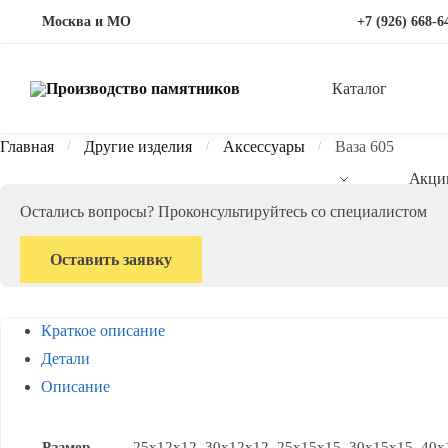
Перейти
Перейти
Москва и МО
+7 (926) 668-6
к
к
навигации
содержимому
Каталог
Главная
Другие изделия
Аксессуары
Ваза 605
/
/
/
Акци
Остались вопросы? Проконсультируйтесь со специалистом
Оставить заявку
Краткое описание
Детали
Описание
Размер
25х12х12, 30x12x12, 25x15x15, 30x15x15, 40x