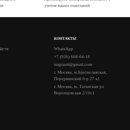
ти
учетом ваших пожеланий
КОНТАКТЫ
йств
WhatsApp
а
+7 (926) 668-64-18
intgranit@gmail.com
г. Москва, м.Братиславская,
Перервинский б-р 27 к1
г. Москва, м. Таганская ул.
Воронцовская 2/10с1