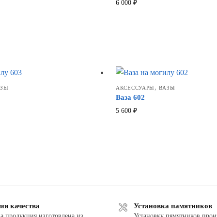
6 000
₽
,
АЗЫ
АКСЕССУАРЫ
ВАЗЫ
Ваза 602
5 600
₽
ия качества
Установка памятников
а продукция изготовлена из
Установку пямятников прои