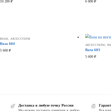
10 200
₽
6 000
₽
,
ВАЗЫ
АКСЕССУАРЫ
Ваза 604
,
АКСЕССУАРЫ
В
Ваза 603
5 600
₽
5 600
₽
Доставка в любую точку России
Гарант
Мы можем доставить памятник в любую
Вся наш