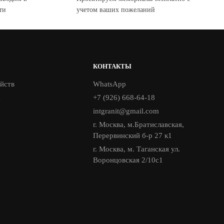
ти
учетом ваших пожеланий
КОНТАКТЫ
йств
WhatsApp
а
+7 (926) 668-64-18
intgranit@gmail.com
г. Москва, м.Братиславская,
Перервинский б-р 27 к1
г. Москва, м. Таганская ул.
Воронцовская 2/10с1