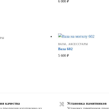
6 000
₽
АРЫ
,
ВАЗЫ
АКСЕССУАРЫ
Ваза 602
5 600
₽
ия качества
Установка памятников
а продукция изготовлена из
Установку пямятников прои