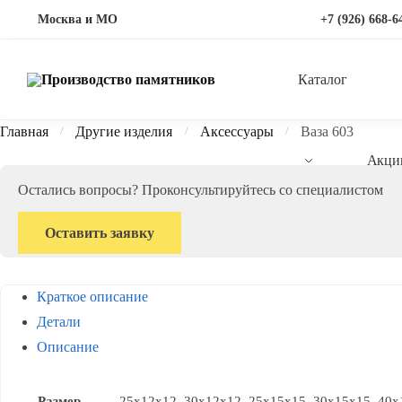
Перейти
Перейти
Москва и МО
+7 (926) 668-6
к
к
навигации
содержимому
Каталог
Главная
Другие изделия
Аксессуары
Ваза 603
/
/
/
Акци
Остались вопросы? Проконсультируйтесь со специалистом
Оставить заявку
Краткое описание
Детали
Описание
Размер
25х12х12, 30x12x12, 25x15x15, 30x15x15, 40x