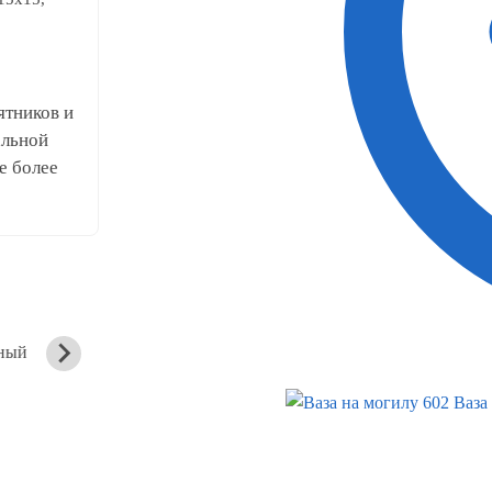
ятников и
альной
е более
ный
Вертикальный
Вертикальный
памятник
памятник
Ваза