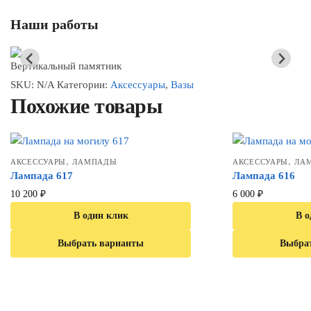
Наши работы
Вертикальный памятник
SKU:
N/A
Категории:
Аксессуары
,
Вазы
Похожие товары
,
,
АКСЕССУАРЫ
ЛАМПАДЫ
АКСЕССУАРЫ
ЛА
Лампада 617
Лампада 616
10 200
₽
6 000
₽
В один клик
В о
Выбрать варианты
Выбра