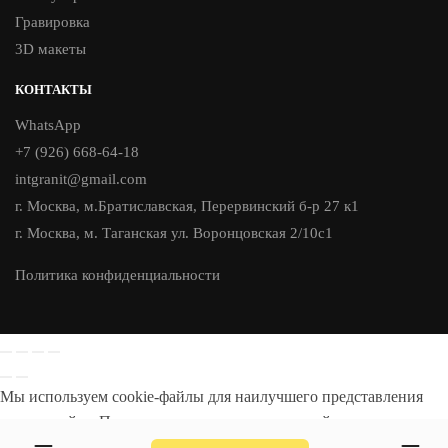
Гравировка
3D макеты
КОНТАКТЫ
WhatsApp
+7 (926) 668-64-18
intgranit@gmail.com
г. Москва, м.Братиславская, Перервинский б-р 27 к1
г. Москва, м. Таганская ул. Воронцовская 2/10с1
Политика конфиденциальности
Мы используем cookie-файлы для наилучшего представления
нашего сайта. Продолжая использовать этот сайт, вы
соглашаетесь с использованием cookie-файлов.