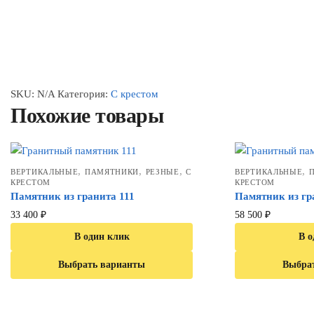
SKU:
N/A
Категория:
С крестом
Похожие товары
,
,
,
,
ВЕРТИКАЛЬНЫЕ
ПАМЯТНИКИ
РЕЗНЫЕ
С
ВЕРТИКАЛЬНЫЕ
КРЕСТОМ
КРЕСТОМ
Памятник из гранита 111
Памятник из гр
33 400
₽
58 500
₽
В один клик
В о
Выбрать варианты
Выбра