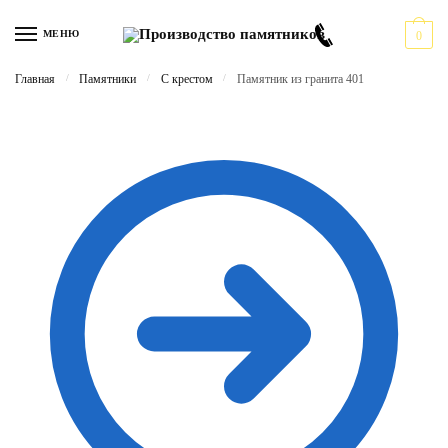
Перейти
Перейти
к
к
МЕНЮ
0
навигации
содержимому
Главная
/
Памятники
/
С крестом
/
Памятник из гранита 401