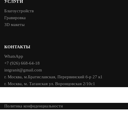
УСЛУГИ
Благоустройств
Гравировка
3D макеты
КОНТАКТЫ
WhatsApp
+7 (926) 668-64-18
intgranit@gmail.com
г. Москва, м.Братиславская, Перервинский б-р 27 к1
г. Москва, м. Таганская ул. Воронцовская 2/10с1
Политика конфиденциальности