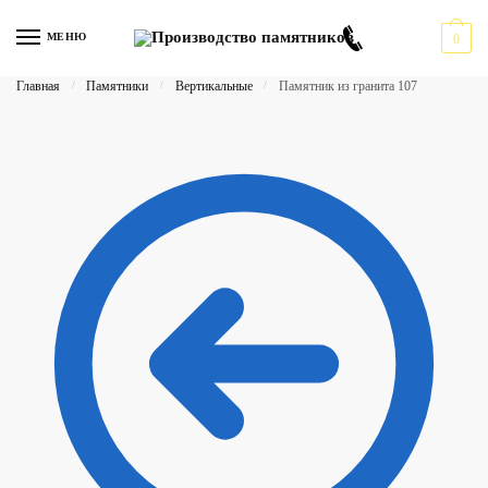
Перейти
Перейти
к
к
МЕНЮ
0
навигации
содержимому
Главная
/
Памятники
/
Вертикальные
/
Памятник из гранита 107