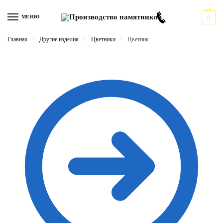
Перейти
Перейти
к
к
МЕНЮ
0
навигации
содержимому
Главная
/
Другие изделия
/
Цветники
/
Цветник