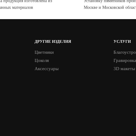
а продукция изготовлена из
Установку пямятников прои
ынных материалов
Москве и Московской облас
ДРУГИЕ ИЗДЕЛИЯ
УСЛУГИ
Цветники
Благоустро
Цоколя
Гравировк
Аксессуары
3D макеты