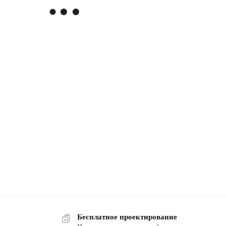
памятник
памятник
памят
Бесплатное проектирование