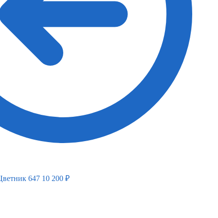
Цветник 647
10 200
₽
Вертикальный
Вертикальный
Верти