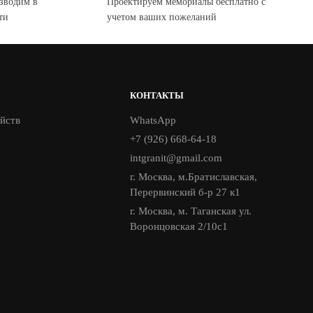
зводим в
Проектируем мемориалы бесплатно с
ти
учетом ваших пожеланий
КОНТАКТЫ
йств
WhatsApp
а
+7 (926) 668-64-18
intgranit@gmail.com
г. Москва, м.Братиславская,
Перервинский б-р 27 к1
г. Москва, м. Таганская ул.
Воронцовская 2/10с1