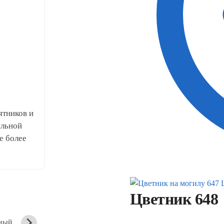
ятников и
альной
е более
Цветник 648
ный
Вертикальный
Вертикальный