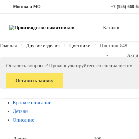
Перейти
Перейти
Москва и МО
+7 (926) 668-6
к
к
навигации
содержимому
Каталог
Главная
Другие изделия
Цветники
Цветник 648
/
/
/
Акци
Остались вопросы? Проконсультируйтесь со специалистом
Оставить заявку
Краткое описание
Детали
Описание
Длина
100