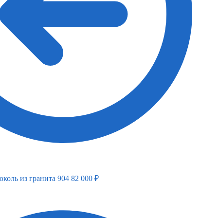
Вертикальный
Вертикальный
Верти
памятник
памятник
памят
околь из гранита 904
82 000
₽