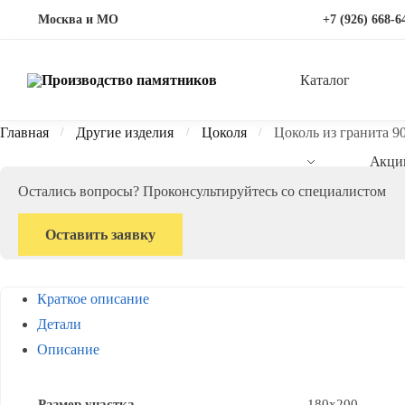
Перейти
Перейти
Москва и МО
+7 (926) 668-6
к
к
навигации
содержимому
Каталог
Главная
Другие изделия
Цоколя
Цоколь из гранита 9
/
/
/
Акци
Остались вопросы? Проконсультируйтесь со специалистом
Оставить заявку
Краткое описание
Детали
Описание
Размер участка
180х200