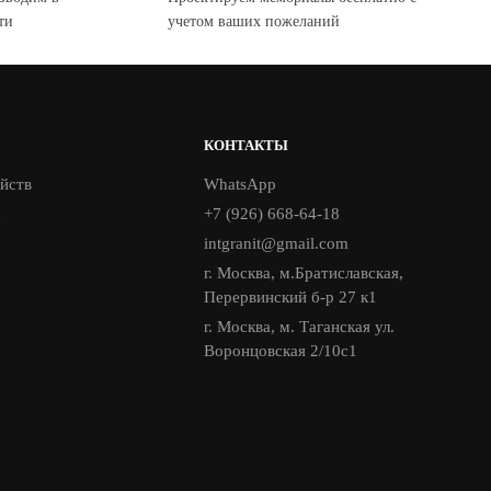
ти
учетом ваших пожеланий
КОНТАКТЫ
йств
WhatsApp
а
+7 (926) 668-64-18
intgranit@gmail.com
г. Москва, м.Братиславская,
Перервинский б-р 27 к1
г. Москва, м. Таганская ул.
Воронцовская 2/10с1