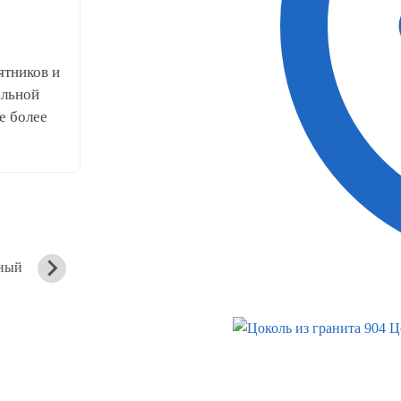
ятников и
альной
е более
ный
Вертикальный
Вертикальный
памятник
памятник
Ц