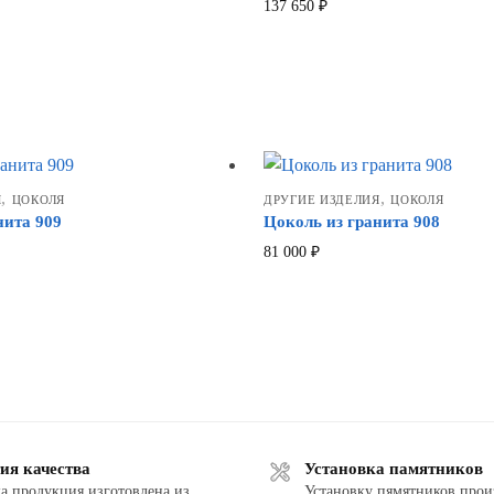
137 650
₽
,
,
Я
ЦОКОЛЯ
ДРУГИЕ ИЗДЕЛИЯ
ЦОКОЛЯ
нита 909
Цоколь из гранита 908
81 000
₽
ия качества
Установка памятников
а продукция изготовлена из
Установку пямятников прои