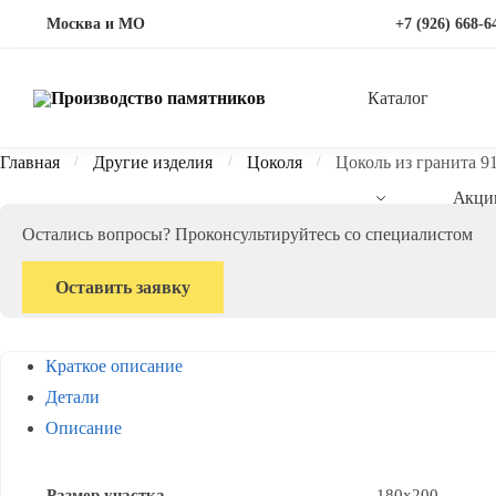
Перейти
Перейти
Москва и МО
+7 (926) 668-6
к
к
навигации
содержимому
Каталог
Главная
Другие изделия
Цоколя
Цоколь из гранита 9
/
/
/
Акци
Остались вопросы? Проконсультируйтесь со специалистом
Оставить заявку
Краткое описание
Детали
Описание
Размер участка
180х200