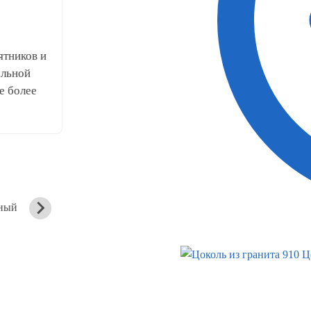
ятников и
альной
е более
ный
Вертикальный
Вертикальный
памятник
памятник
Ц