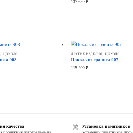
137 650
₽
,
,
Я
ЦОКОЛЯ
ДРУГИЕ ИЗДЕЛИЯ
ЦОКОЛЯ
нита 908
Цоколь из гранита 907
115 200
₽
ия качества
Установка памятников
а продукция изготовлена из
Установку пямятников прои