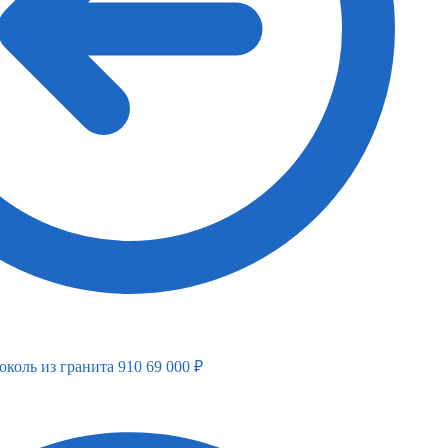
Вертикальный
Вертикальный
Верти
памятник
памятник
памят
околь из гранита 910
69 000
₽