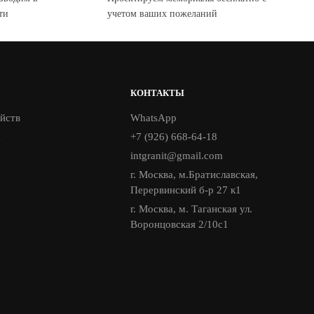
ти
учетом ваших пожеланий
КОНТАКТЫ
йств
WhatsApp
а
+7 (926) 668-64-18
intgranit@gmail.com
г. Москва, м.Братиславская,
Перервинский б-р 27 к1
г. Москва, м. Таганская ул.
Воронцовская 2/10с1