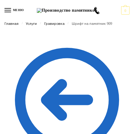
Перейти
Перейти
к
к
МЕНЮ
0
навигации
содержимому
Главная
/
Услуги
/
Гравировка
/
Шрифт на памятник 909