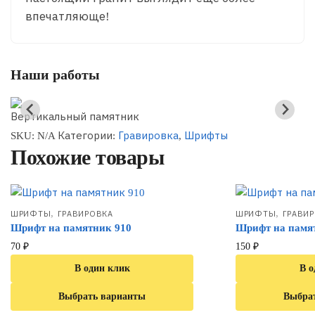
впечатляюще!
Наши работы
Вертикальный памятник
SKU:
N/A
Категории:
Гравировка
,
Шрифты
Похожие товары
,
,
ШРИФТЫ
ГРАВИРОВКА
ШРИФТЫ
ГРАВИ
Шрифт на памятник 910
Шрифт на памя
70
₽
150
₽
В один клик
В о
Выбрать варианты
Выбра