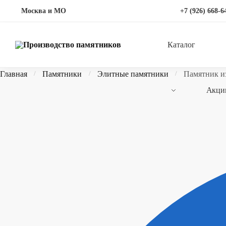
Перейти
Перейти
Москва и МО
+7 (926) 668-6
к
к
навигации
содержимому
Каталог
Главная
Памятники
Элитные памятники
Памятник из
/
/
/
Акци