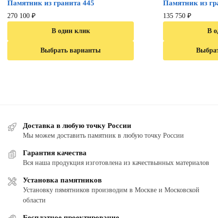
Памятник из гранита 445
Памятник из гр
270 100
₽
135 750
₽
В один клик
В о
Выбрать варианты
Выбра
Доставка в любую точку России
Мы можем доставить памятник в любую точку России
Гарантия качества
Вся наша продукция изготовлена из качествынных материалов
Установка памятников
Установку пямятников производим в Москве и Московской
области
Бесплатное проектирование