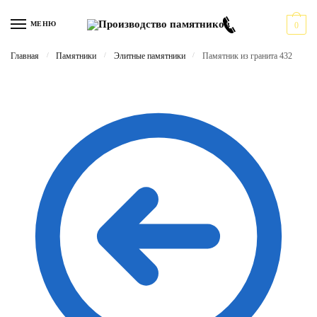
Перейти
Перейти
к
к
МЕНЮ
0
навигации
содержимому
Главная
/
Памятники
/
Элитные памятники
/
Памятник из гранита 432