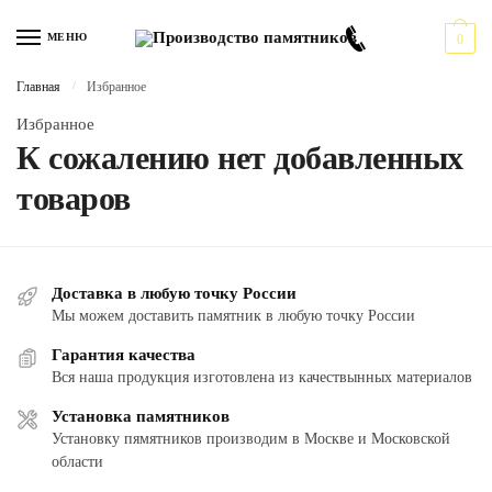
Перейти
Перейти
к
к
МЕНЮ
0
навигации
содержимому
Главная
/
Избранное
Избранное
К сожалению нет добавленных
товаров
Доставка в любую точку России
Мы можем доставить памятник в любую точку России
Гарантия качества
Вся наша продукция изготовлена из качествынных материалов
Установка памятников
Установку пямятников производим в Москве и Московской
области